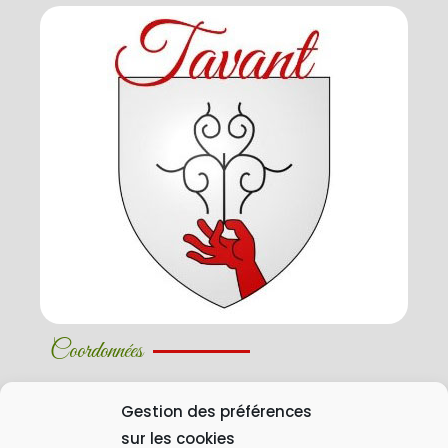
Coordonnées
02 47 58 58 01
Gestion des préférences
25 Rue Grande 37220 Tavant
sur les cookies