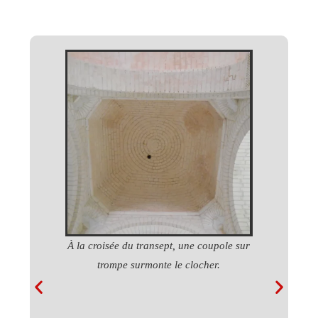
stituée de trois
À la croisée du transept, une coupole sur
Le chœur e
ntral et deux
trompe surmonte le clocher.
sseau central