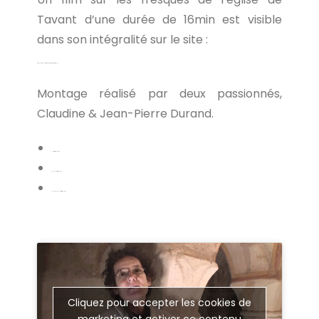
Tavant d’une durée de 16min est visible
dans son intégralité sur le site :
http://www.carnets-audiovisuels.fr/touraine-rabelaisienne/peintures-romanes/
Montage réalisé par deux passionnés,
Claudine & Jean-Pierre Durand.
Podcast de la série Terristoire _ le Sens de la Visite
Modèle 3D complet (réalisé par Raphaël Morin)
Modèle 3D partiel : voûtes, colonnes et sol. (réalisé par Raphaël Morin)
Cliquez pour accepter les cookies de