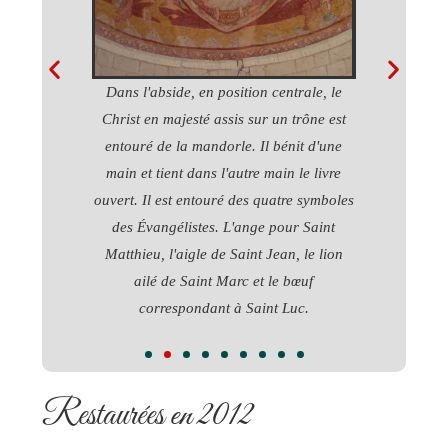
e des fresques
Dans l'abside, en position centrale, le
Dans le regist
hœur
Christ en majesté assis sur un trône est
d'anges lève 
entouré de la mandorle. Il bénit d'une
parf
main et tient dans l'autre main le livre
Une réaffi
ouvert. Il est entouré des quatre symboles
Transsubs
des Évangélistes. L'ange pour Saint
transforme ré
Matthieu, l'aigle de Saint Jean, le lion
au mome
ailé de Saint Marc et le bœuf
correspondant à Saint Luc.
Restaurées en 2012