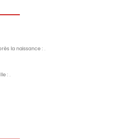
rès la naissance :
procédure
le :
procédure