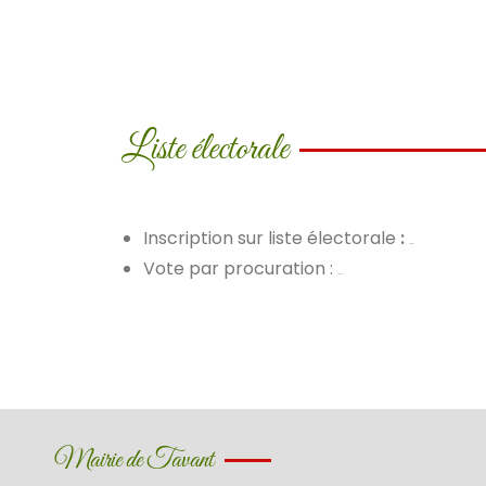
Liste électorale
Inscription sur liste électorale
:
procédure
Vote par procuration :
procédure
Mairie de Tavant