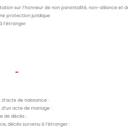
tation sur l’honneur de non parentalité, non-alliance e
une protection juridique
à l’étranger
 d’acte de naissance :
procédure
 d’un acte de mariage :
procédure
e de décès :
procédure
e, décès survenu à l’étranger :
procédure