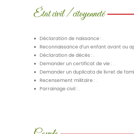
État civil / citoyenneté
Déclaration de naissance :
procédure
Reconnaissance d’un enfant avant ou ap
Déclaration de décès :
procédure
Demander un certificat de vie :
procédure
Demander un duplicata de livret de famil
Recensement militaire :
procédure
Parrainage civil :
procédure