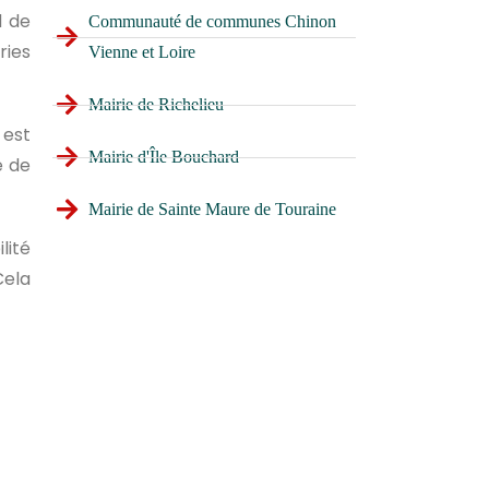
l de
Communauté de communes Chinon
ries
Vienne et Loire
Mairie de Richelieu
 est
Mairie d'Île Bouchard
é de
Mairie de Sainte Maure de Touraine
lité
Cela