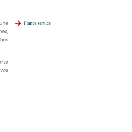
 une
France service
nes,
ches
arte
 vos