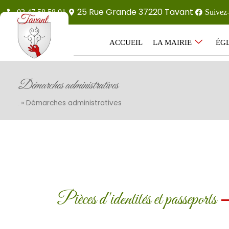
25 Rue Grande 37220 Tavant
02 47 58 58 01
Suivez
ACCUEIL
LA MAIRIE
ÉGL
Démarches administratives
»
Démarches administratives
Accueil
Pièces d'identités et passeports